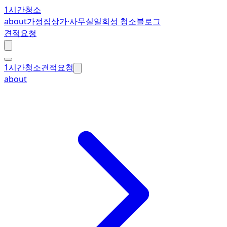
1시간청소
about
가정집
상가·사무실
일회성 청소
블로그
견적요청
1시간청소
견적요청
about