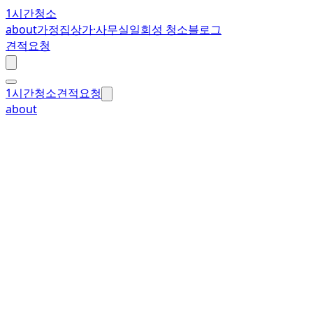
1시간청소
about
가정집
상가·사무실
일회성 청소
블로그
견적요청
1시간청소
견적요청
about