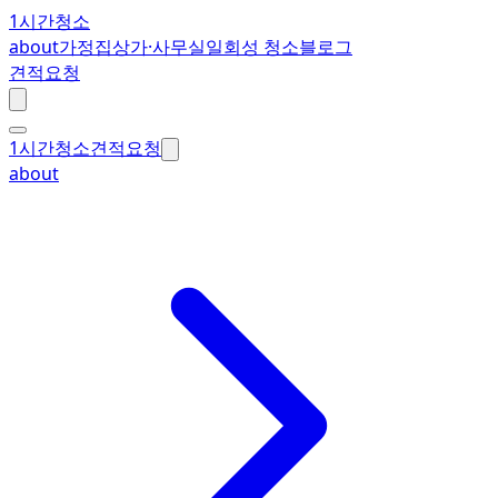
1시간청소
about
가정집
상가·사무실
일회성 청소
블로그
견적요청
1시간청소
견적요청
about